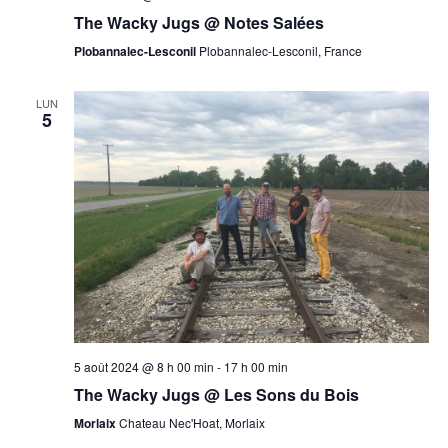
The Wacky Jugs @ Notes Salées
Plobannalec-Lesconil
Plobannalec-Lesconil, France
LUN
5
5 août 2024 @ 8 h 00 min
-
17 h 00 min
The Wacky Jugs @ Les Sons du Bois
Morlaix
Chateau Nec'Hoat, Morlaix