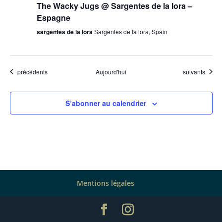
The Wacky Jugs @ Sargentes de la lora –
Espagne
sargentes de la lora
Sargentes de la lora, Spain
Évènements
Évènements
précédents
Aujourd'hui
suivants
S’abonner au calendrier
Mentions légales